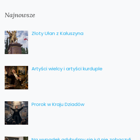
Najnowsze
Złoty Ułan z Kałuszyna
Artyści wielcy i artyści kurduple
Prorok w Kraju Dziadów
Na wypadek gdybyśmy się już nie zobaczyli