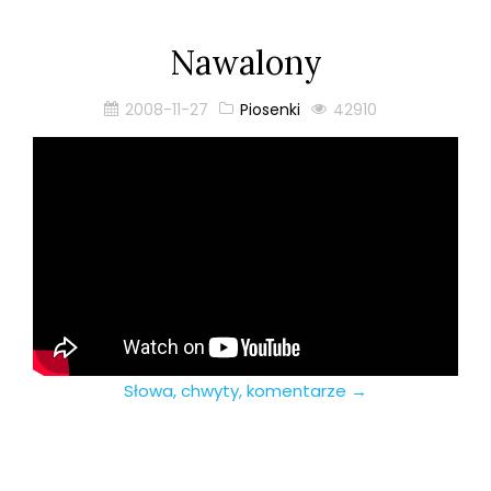
Nawalony
2008-11-27
Piosenki
42910
Słowa, chwyty, komentarze →