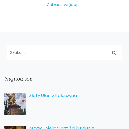
Zobacz więcej →
Najnowsze
Złoty Ułan z Kałuszyna
Artyści wielcy i artyści kurduple