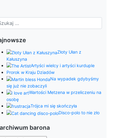
ajnowsze
Złoty Ułan z
Kałuszyna
Artyści wielcy i artyści kurduple
Prorok w Kraju Dziadów
Na wypadek gdybyśmy
się już nie zobaczyli
Wartości Metzena w przeliczeniu na
osobę
Trójca mi się skończyła
Disco-polo to nie zło
 archiwum barona