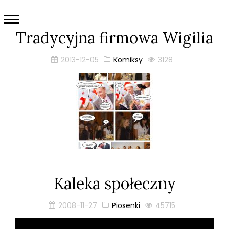
Tradycyjna firmowa Wigilia
2013-12-05
Komiksy
3128
Kaleka społeczny
2008-11-27
Piosenki
45715