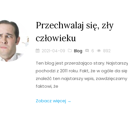
Przechwalaj się, zły
człowieku
2021-04-09
Blog
6
892
Ten blog jest przerażająco stary. Najstarsz
pochodzi z 2011 roku. Fakt, że w ogóle da się
znaleźć ten najstarszy wpis, zawdzięczamy
faktowi, że
Zobacz więcej →