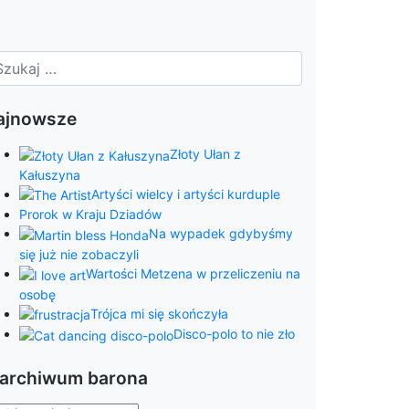
ajnowsze
Złoty Ułan z
Kałuszyna
Artyści wielcy i artyści kurduple
Prorok w Kraju Dziadów
Na wypadek gdybyśmy
się już nie zobaczyli
Wartości Metzena w przeliczeniu na
osobę
Trójca mi się skończyła
Disco-polo to nie zło
 archiwum barona