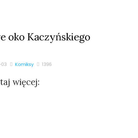
re oko Kaczyńskiego
-03
Komiksy
1396
aj więcej: