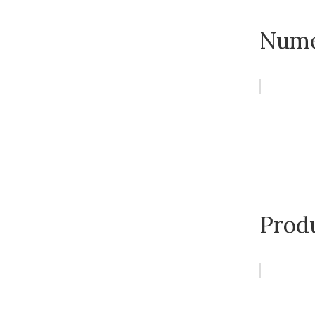
Nume
Prod