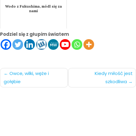
Wodo z Fukushima, módl się za
nami
Podziel się z głupim światem
Nawigacja
Owce, wilki, węże i
Kiedy miłość jest
gołębie
szkodliwa
po
wpisach