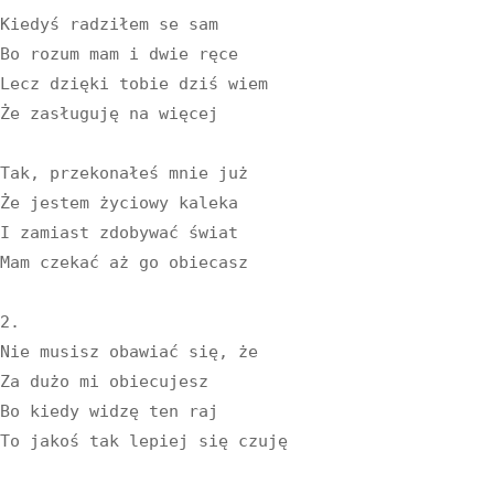
Kiedyś radziłem se sam

Bo rozum mam i dwie ręce

Lecz dzięki tobie dziś wiem

Że zasługuję na więcej

Tak, przekonałeś mnie już

Że jestem życiowy kaleka

I zamiast zdobywać świat

Mam czekać aż go obiecasz

2.

Nie musisz obawiać się, że

Za dużo mi obiecujesz

Bo kiedy widzę ten raj

To jakoś tak lepiej się czuję
