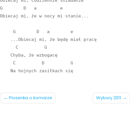
Obiecaj mi, codziennie śniadanie

G        D   a         e

Obiecaj mi, że w nocy mi stanie...

     G        D   a        e

    ...Obiecaj mi, że będę miał pracę

      C          G

    Chyba, że wzbogacę

     C          D          G

Nawigacja
Piosenka o komarze
Wybory 2011
po
wpisach