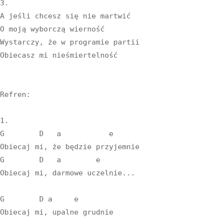
3.

A jeśli chcesz się nie martwić

O moją wyborczą wierność

Wystarczy, że w programie partii

Obiecasz mi nieśmiertelność

Refren:

1.

G        D   a           e

Obiecaj mi, że będzie przyjemnie

G        D   a        e

Obiecaj mi, darmowe uczelnie...

G        D a     e

Obiecaj mi, upalne grudnie
