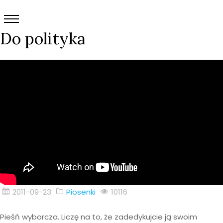
Do polityka
2011-09-23
Piosenki
10116
Pieśń wyborcza. Liczę na to, że zadedykujcie ją swoim