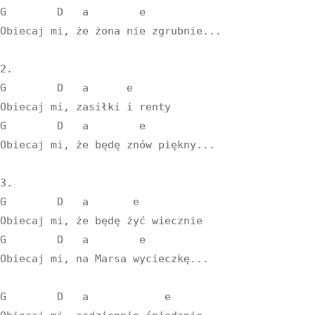
G        D   a        e

Obiecaj mi, że żona nie zgrubnie...

2.

G        D   a      e

Obiecaj mi, zasiłki i renty

G        D   a        e

Obiecaj mi, że będę znów piękny...

3.

G        D   a       e

Obiecaj mi, że będę żyć wiecznie

G        D   a        e

Obiecaj mi, na Marsa wycieczkę...

G        D   a            e
