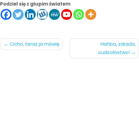
Podziel się z głupim światem
Nawigacja
Cicho, teraz ja mówię
Hańba, zdrada,
cudzołóstwo!
po
wpisach