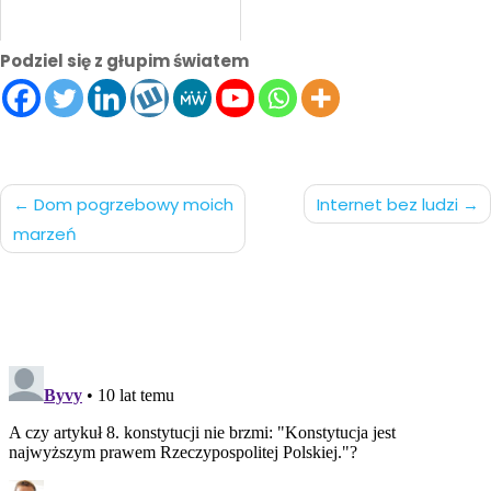
Podziel się z głupim światem
Nawigacja
Dom pogrzebowy moich
Internet bez ludzi
marzeń
po
wpisach