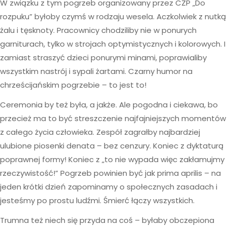
W związku z tym pogrzeb organizowany przez CZP „Do
rozpuku” byłoby czymś w rodzaju wesela. Aczkolwiek z nutką
żalu i tęsknoty. Pracownicy chodziliby nie w ponurych
garniturach, tylko w strojach optymistycznych i kolorowych. I
zamiast straszyć dzieci ponurymi minami, poprawialiby
wszystkim nastrój i sypali żartami. Czarny humor na
chrześcijańskim pogrzebie – to jest to!
Ceremonia by też była, a jakże. Ale pogodna i ciekawa, bo
przecież ma to być streszczenie najfajniejszych momentów
z całego życia człowieka. Zespół zagrałby najbardziej
ulubione piosenki denata – bez cenzury. Koniec z dyktaturą
poprawnej formy! Koniec z „to nie wypada więc zakłamujmy
rzeczywistość!” Pogrzeb powinien być jak prima aprilis – na
jeden krótki dzień zapominamy o społecznych zasadach i
jesteśmy po prostu ludźmi. Śmierć łączy wszystkich.
Trumna też niech się przyda na coś – byłaby obczepiona