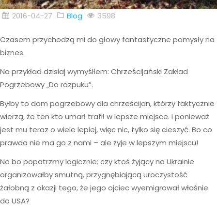
2016-04-27
Blog
3598
Czasem przychodzą mi do głowy fantastyczne pomysły na
biznes.
Na przykład dzisiaj wymyślłem: Chrześcijański Zakład
Pogrzebowy „Do rozpuku”.
Byłby to dom pogrzebowy dla chrześcijan, którzy faktycznie
wierzą, że ten kto umarł trafił w lepsze miejsce. I ponieważ
jest mu teraz o wiele lepiej, więc nic, tylko się cieszyć. Bo co
prawda nie ma go z nami – ale żyje w lepszym miejscu!
No bo popatrzmy logicznie: czy ktoś żyjący na Ukrainie
organizowałby smutną, przygnębiającą uroczystość
żałobną z okazji tego, że jego ojciec wyemigrował właśnie
do USA?