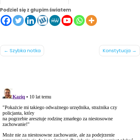
Podziel się z głupim światem
Nawigacja
Szybka notka
Konstytucja
po
wpisach