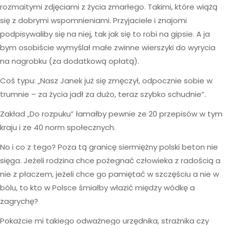
rozmaitymi zdjęciami z życia zmarłego. Takimi, które wiążą
się z dobrymi wspomnieniami. Przyjaciele i znajomi
podpisywaliby się na niej, tak jak się to robi na gipsie. A ja
bym osobiście wymyślał małe zwinne wierszyki do wyrycia
na nagrobku (za dodatkową opłatą).
Coś typu: „Nasz Janek już się zmęczył, odpocznie sobie w
trumnie – za życia jadł za dużo, teraz szybko schudnie”.
Zakład „Do rozpuku” łamałby pewnie ze 20 przepisów w tym
kraju i ze 40 norm społecznych.
No i co z tego? Poza tą granicę siermiężny polski beton nie
sięga. Jeżeli rodzina chce pożegnać człowieka z radością a
nie z płaczem, jeżeli chce go pamiętać w szczęściu a nie w
bólu, to kto w Polsce śmiałby włazić między wódkę a
zagrychę?
Pokażcie mi takiego odważnego urzędnika, strażnika czy