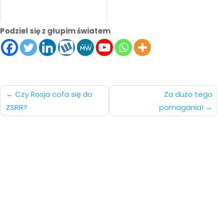
Podziel się z głupim światem
Nawigacja
Czy Rosja cofa się do
Za dużo tego
ZSRR?
pomagania!
po
wpisach