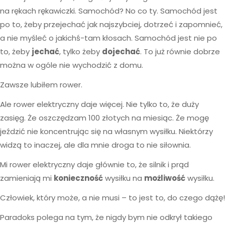
na rękach rękawiczki. Samochód? No co ty. Samochód jest
po to, żeby przejechać jak najszybciej, dotrzeć i zapomnieć,
a nie myśleć o jakichś-tam kłosach. Samochód jest nie po
to, żeby
jechać
, tylko żeby
dojechać
. To już równie dobrze
można w ogóle nie wychodzić z domu.
Zawsze lubiłem rower.
Ale rower elektryczny daje więcej. Nie tylko to, że duży
zasięg. Że oszczędzam 100 złotych na miesiąc. Że mogę
jeździć nie koncentrując się na własnym wysiłku. Niektórzy
widzą to inaczej, ale dla mnie droga to nie siłownia.
Mi rower elektryczny daje głównie to, że silnik i prąd
zamieniają mi
konieczność
wysiłku na
możliwość
wysiłku.
Człowiek, który może, a nie musi – to jest to, do czego dążę!
Paradoks polega na tym, że nigdy bym nie odkrył takiego