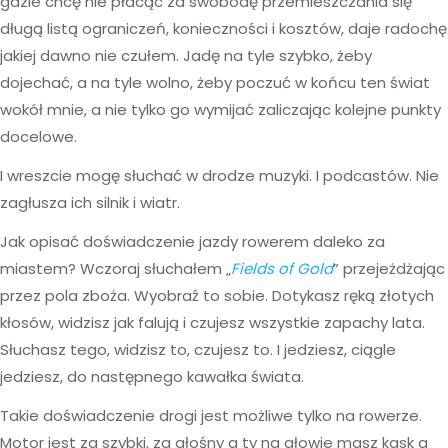
gdzie chcę nie płacąc za swobodę przemieszczania się
długą listą ograniczeń, konieczności i kosztów, daje radochę
jakiej dawno nie czułem. Jadę na tyle szybko, żeby
dojechać, a na tyle wolno, żeby poczuć w końcu ten świat
wokół mnie, a nie tylko go wymijać zaliczając kolejne punkty
docelowe.
I wreszcie mogę słuchać w drodze muzyki. I podcastów. Nie
zagłusza ich silnik i wiatr.
Jak opisać doświadczenie jazdy rowerem daleko za
miastem? Wczoraj słuchałem „
Fields of Gold
” przejeżdżając
przez pola zboża. Wyobraź to sobie. Dotykasz ręką złotych
kłosów, widzisz jak falują i czujesz wszystkie zapachy lata.
Słuchasz tego, widzisz to, czujesz to. I jedziesz, ciągle
jedziesz, do następnego kawałka świata.
Takie doświadczenie drogi jest możliwe tylko na rowerze.
Motor jest za szybki, za głośny a ty na głowie masz kask a