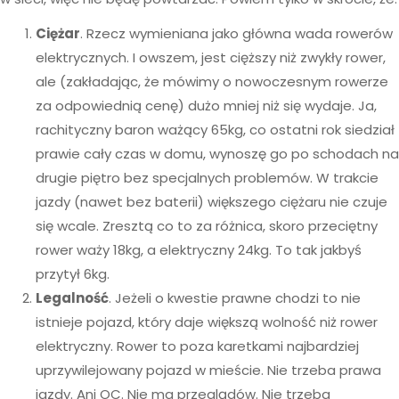
Ciężar
. Rzecz wymieniana jako główna wada rowerów
elektrycznych. I owszem, jest cięższy niż zwykły rower,
ale (zakładając, że mówimy o nowoczesnym rowerze
za odpowiednią cenę) dużo mniej niż się wydaje. Ja,
rachityczny baron ważący 65kg, co ostatni rok siedział
prawie cały czas w domu, wynoszę go po schodach na
drugie piętro bez specjalnych problemów. W trakcie
jazdy (nawet bez baterii) większego ciężaru nie czuje
się wcale. Zresztą co to za różnica, skoro przeciętny
rower waży 18kg, a elektryczny 24kg. To tak jakbyś
przytył 6kg.
Legalność
. Jeżeli o kwestie prawne chodzi to nie
istnieje pojazd, który daje większą wolność niż rower
elektryczny. Rower to poza karetkami najbardziej
uprzywilejowany pojazd w mieście. Nie trzeba prawa
jazdy. Ani OC. Nie ma przeglądów. Nie trzeba