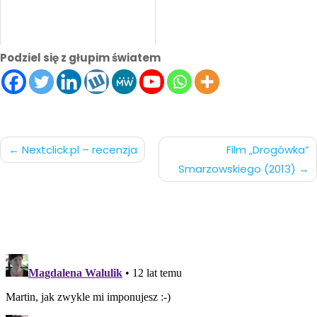
Podziel się z głupim światem
Nawigacja
Nextclick.pl – recenzja
Film „Drogówka”
Smarzowskiego (2013)
po
wpisach