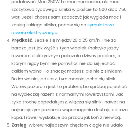
pedałować. Moc 250W to moc nominalna, ale moc
szczytowa typowego silnika w piaście to 500 albo 750
wat. Jeżeli chcesz sam zobaczyć jak wygląda moc i
zasięg takiego silnika, pobaw się na
symulatorze
roweru elektrycznego
.
Prędkość
. Jedzie się między 20 a 25 km/h. I nie za
bardzo jest jak wyjść z tych widełek. Praktyka jazdy
rowerem elektrycznym pokazała dziwny problem, o
którym nigdy bym nie pomyślał: nie da się jechać
całkiem wolno. To znaczy: możesz, ale nie z silnikiem.
Bo im wolniej jedziesz, tym mocniej pcha cię silnik.
Wbrew pozorom jest to problem, bo spróbuj pojechać
na wycieczkę razem z normalnymi rowerzystami. Jak
tylko trochę popedałujesz, włącza się silnik i nawet na
najmniejszym poziomie wspomagania dostaje od razu
kopa. I rower wyskakuje do przodu jak koń z nerwicą.
Zasięg
. Wbrew najlepszym chęciom ciągle nie udało