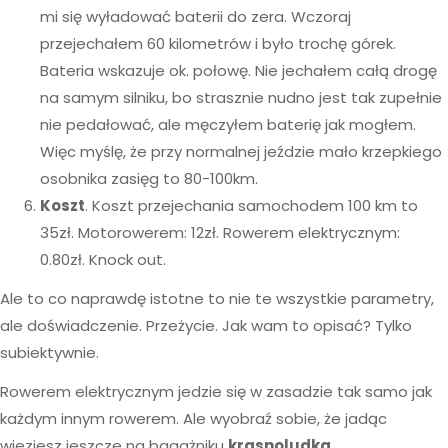
mi się wyładować baterii do zera. Wczoraj
przejechałem 60 kilometrów i było trochę górek.
Bateria wskazuje ok. połowę. Nie jechałem całą drogę
na samym silniku, bo strasznie nudno jest tak zupełnie
nie pedałować, ale męczyłem baterię jak mogłem.
Więc myślę, że przy normalnej jeździe mało krzepkiego
osobnika zasięg to 80-100km.
Koszt
. Koszt przejechania samochodem 100 km to
35zł. Motorowerem: 12zł. Rowerem elektrycznym:
0.80zł. Knock out.
Ale to co naprawdę istotne to nie te wszystkie parametry,
ale doświadczenie. Przeżycie. Jak wam to opisać? Tylko
subiektywnie.
Rowerem elektrycznym jedzie się w zasadzie tak samo jak
każdym innym rowerem. Ale wyobraź sobie, że jadąc
wieziesz jeszcze na bagażniku
krasnoludka