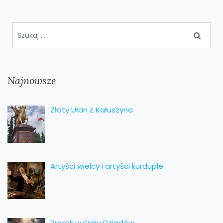
Najnowsze
Złoty Ułan z Kałuszyna
Artyści wielcy i artyści kurduple
Prorok w Kraju Dziadów