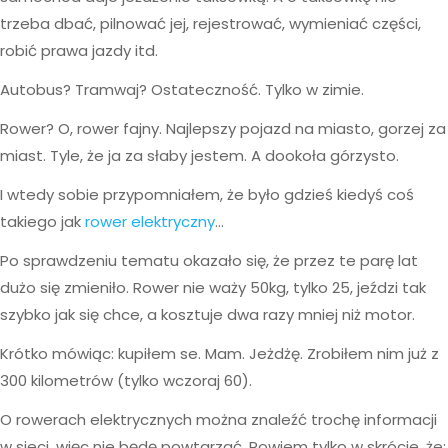
trzeba dbać, pilnować jej, rejestrować, wymieniać części,
robić prawa jazdy itd.
Autobus? Tramwaj? Ostateczność. Tylko w zimie.
Rower? O, rower fajny. Najlepszy pojazd na miasto, gorzej za
miast. Tyle, że ja za słaby jestem. A dookoła górzysto.
I wtedy sobie przypomniałem, że było gdzieś kiedyś coś
takiego jak
rower elektryczny
…
Po sprawdzeniu tematu okazało się, że przez te parę lat
dużo się zmieniło. Rower nie waży 50kg, tylko 25, jeździ tak
szybko jak się chce, a kosztuje dwa razy mniej niż motor.
Krótko mówiąc: kupiłem se. Mam. Jeżdżę. Zrobiłem nim już z
300 kilometrów (tylko wczoraj 60).
O rowerach elektrycznych można znaleźć trochę informacji
w sieci, więc nie będę powtarzać. Powiem tylko w skrócie, że: