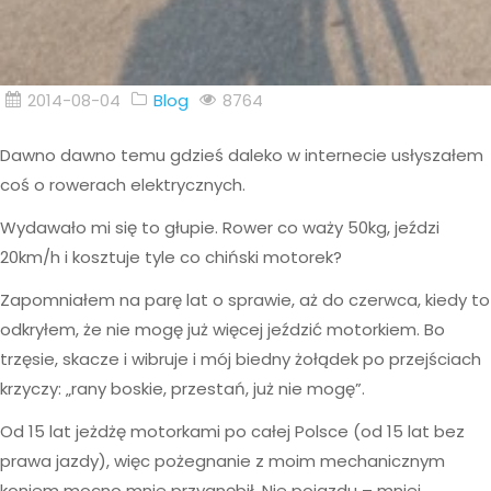
2014-08-04
Blog
8764
Dawno dawno temu gdzieś daleko w internecie usłyszałem
coś o rowerach elektrycznych.
Wydawało mi się to głupie. Rower co waży 50kg, jeździ
20km/h i kosztuje tyle co chiński motorek?
Zapomniałem na parę lat o sprawie, aż do czerwca, kiedy to
odkryłem, że nie mogę już więcej jeździć motorkiem. Bo
trzęsie, skacze i wibruje i mój biedny żołądek po przejściach
krzyczy: „rany boskie, przestań, już nie mogę”.
Od 15 lat jeżdżę motorkami po całej Polsce (od 15 lat bez
prawa jazdy), więc pożegnanie z moim mechanicznym
koniem mocno mnie przygnębił. Nie pojazdu – mniej