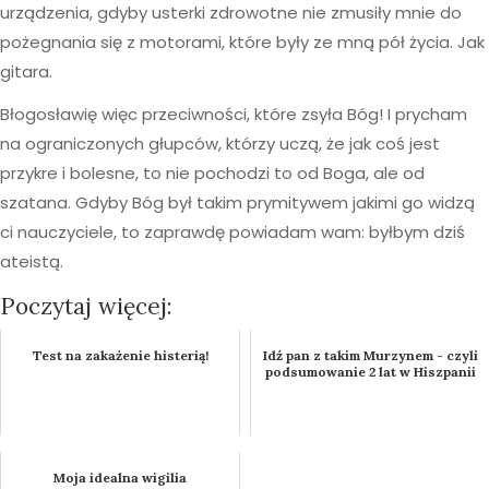
urządzenia, gdyby usterki zdrowotne nie zmusiły mnie do
pożegnania się z motorami, które były ze mną pół życia. Jak
gitara.
Błogosławię więc przeciwności, które zsyła Bóg! I prycham
na ograniczonych głupców, którzy uczą, że jak coś jest
przykre i bolesne, to nie pochodzi to od Boga, ale od
szatana. Gdyby Bóg był takim prymitywem jakimi go widzą
ci nauczyciele, to zaprawdę powiadam wam: byłbym dziś
ateistą.
Poczytaj więcej:
Test na zakażenie histerią!
Idź pan z takim Murzynem - czyli
podsumowanie 2 lat w Hiszpanii
Moja idealna wigilia