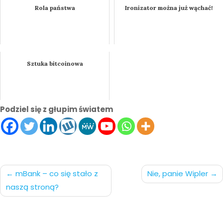
Rola państwa
Ironizator można już wąchać!
Sztuka bitcoinowa
Podziel się z głupim światem
Nawigacja
mBank – co się stało z
Nie, panie Wipler
naszą stroną?
po
wpisach