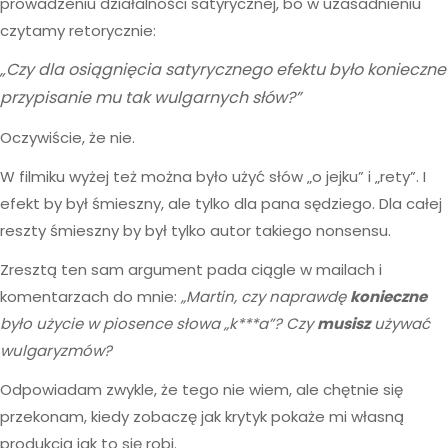
prowadzeniu działalności satyrycznej, bo w uzasadnieniu
czytamy retorycznie:
„Czy dla osiągnięcia satyrycznego efektu było konieczne
przypisanie mu tak wulgarnych słów?”
Oczywiście, że nie.
W filmiku wyżej też można było użyć słów „o jejku” i „rety”. I
efekt by był śmieszny, ale tylko dla pana sędziego. Dla całej
reszty śmieszny by był tylko autor takiego nonsensu.
Zresztą ten sam argument pada ciągle w mailach i
komentarzach do mnie:
„Martin, czy naprawdę
konieczne
było użycie w piosence słowa „k***a”? Czy
musisz
używać
wulgaryzmów?
Odpowiadam zwykle, że tego nie wiem, ale chętnie się
przekonam, kiedy zobaczę jak krytyk pokaże mi własną
produkcją jak to się robi.