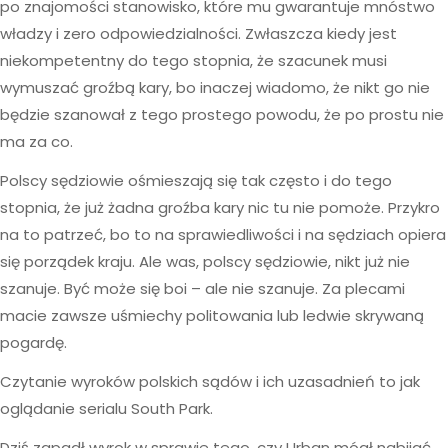
po znajomości stanowisko, które mu gwarantuje mnóstwo
władzy i zero odpowiedzialności. Zwłaszcza kiedy jest
niekompetentny do tego stopnia, że szacunek musi
wymuszać groźbą kary, bo inaczej wiadomo, że nikt go nie
będzie szanował z tego prostego powodu, że po prostu nie
ma za co.
Polscy sędziowie ośmieszają się tak często i do tego
stopnia, że już żadna groźba kary nic tu nie pomoże. Przykro
na to patrzeć, bo to na sprawiedliwości i na sędziach opiera
się porządek kraju. Ale was, polscy sędziowie, nikt już nie
szanuje. Być może się boi – ale nie szanuje. Za plecami
macie zawsze uśmiechy politowania lub ledwie skrywaną
pogardę.
Czytanie wyroków polskich sądów i ich uzasadnień to jak
oglądanie serialu South Park.
Dziś zapadł wyrok w sprawie tego, czy Urban mógł nabijać