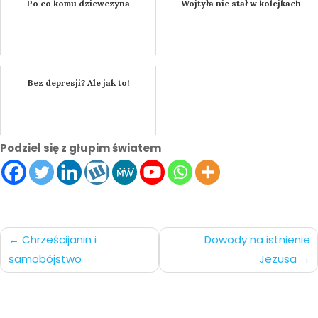
Po co komu dziewczyna
Wojtyła nie stał w kolejkach
Bez depresji? Ale jak to!
Podziel się z głupim światem
Nawigacja
Chrześcijanin i
Dowody na istnienie
samobójstwo
Jezusa
po
wpisach