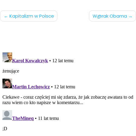
Nawigacja
Kapitalizm w Polsce
W@rak Obama
po
wpisach