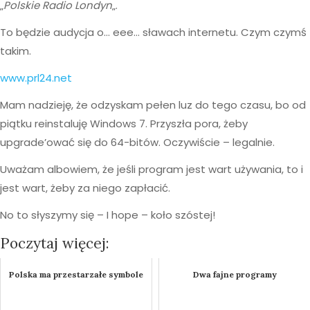
„
Polskie Radio Londyn
„.
To będzie audycja o… eee… sławach internetu. Czym czymś
takim.
www.prl24.net
Mam nadzieję, że odzyskam pełen luz do tego czasu, bo od
piątku reinstaluję Windows 7. Przyszła pora, żeby
upgrade’ować się do 64-bitów. Oczywiście – legalnie.
Uważam albowiem, że jeśli program jest wart używania, to i
jest wart, żeby za niego zapłacić.
No to słyszymy się – I hope – koło szóstej!
Poczytaj więcej:
Polska ma przestarzałe symbole
Dwa fajne programy