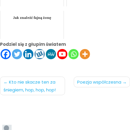
Jak znaleźć fajną żonę
Podziel się z głupim światem
Nawigacja
Kto nie skacze ten za
Poezja współczesna
śniegiem, hop, hop, hop!
po
wpisach