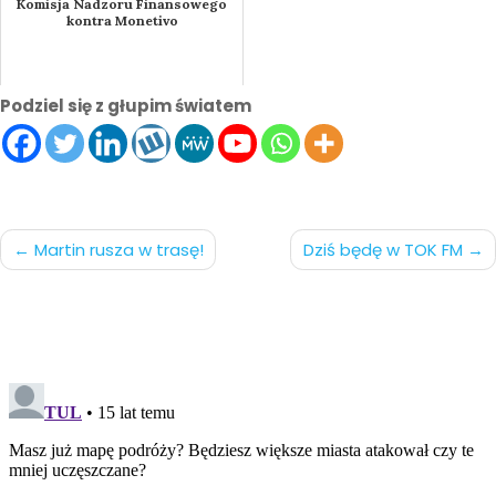
Komisja Nadzoru Finansowego
kontra Monetivo
Podziel się z głupim światem
Nawigacja
Martin rusza w trasę!
Dziś będę w TOK FM
po
wpisach