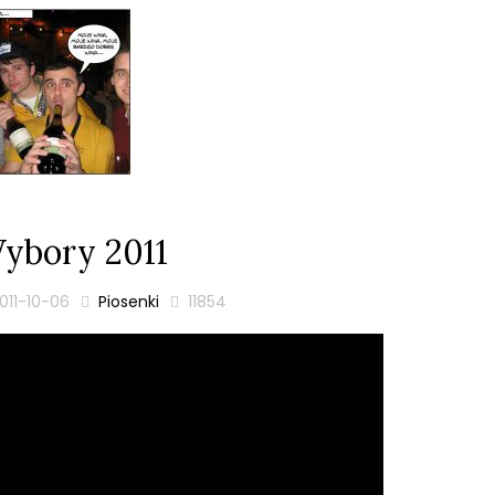
ybory 2011
011-10-06
Piosenki
11854