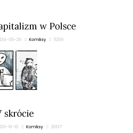
apitalizm w Polsce
014-05-29
Komiksy
11259
 skrócie
013-10-10
Komiksy
26137