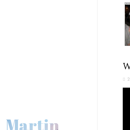
W
2
Martin