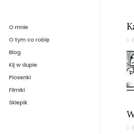
K
O mnie
O tym co robię
2
Blog
Kij w dupie
Piosenki
Filmiki
Sklepik
W
2