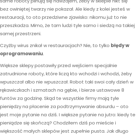
same roboty pilnują się nawzajem, żeby w sklepie nikt się
bez owiniętej twarzy nie pokazał. Ale kiedy z kolei jesteś w
restauracji, to oto przedziwne zjawisko: nikomu już to nie
przeszkadza. Mimo, że tam ludzi tyle samo i siedzą na takiej
samej przestrzeni.
Czyżby wirus znikał w restauracjach? Nie, to tylko
błędy w
oprogramowaniu
.
Większe sklepy postawiły przed wejściem specjalnie
zatrudnione roboty, które liczą kto wchodzi i wchodzi, żeby
wpuszczał albo nie wpuszczał. Robot taki swoi cały dzień w
rękawiczkach i szmatach na gębie, i bierze ustawowe 8
funtów za godzinę. Skąd te wszystkie firmy mają tyle
pieniędzy na płacenie za podtrzymywanie absurdu – oto
jest moje pytanie na dziś. I większe pytanie na jutro: kiedy te
pieniądze się skończą? Chodziłem dziś po mieście i
większość małych sklepów jest zupełnie pusta. Jak długo