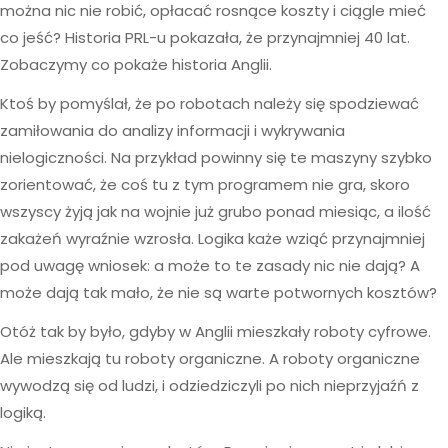
można nic nie robić, opłacać rosnące koszty i ciągle mieć
co jeść? Historia PRL-u pokazała, że przynajmniej 40 lat.
Zobaczymy co pokaże historia Anglii.
Ktoś by pomyślał, że po robotach należy się spodziewać
zamiłowania do analizy informacji i wykrywania
nielogiczności. Na przykład powinny się te maszyny szybko
zorientować, że coś tu z tym programem nie gra, skoro
wszyscy żyją jak na wojnie już grubo ponad miesiąc, a ilość
zakażeń wyraźnie wzrosła. Logika każe wziąć przynajmniej
pod uwagę wniosek: a może to te zasady nic nie dają? A
może dają tak mało, że nie są warte potwornych kosztów?
Otóż tak by było, gdyby w Anglii mieszkały roboty cyfrowe.
Ale mieszkają tu roboty organiczne. A roboty organiczne
wywodzą się od ludzi, i odziedziczyli po nich nieprzyjaźń z
logiką.