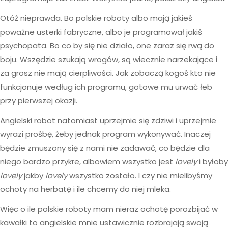
Otóż nieprawda. Bo polskie roboty albo mają jakieś
poważne usterki fabryczne, albo je programował jakiś
psychopata. Bo co by się nie działo, one zaraz się rwą do
boju. Wszędzie szukają wrogów, są wiecznie narzekające i
za grosz nie mają cierpliwości. Jak zobaczą kogoś kto nie
funkcjonuje według ich programu, gotowe mu urwać łeb
przy pierwszej okazji.
Angielski robot natomiast uprzejmie się zdziwi i uprzejmie
wyrazi prośbę, żeby jednak program wykonywać. Inaczej
będzie zmuszony się z nami nie zadawać, co będzie dla
niego bardzo przykre, albowiem wszystko jest
lovely
i byłoby
lovely
jakby
lovely
wszystko zostało. I czy nie mielibyśmy
ochoty na herbatę i ile chcemy do niej mleka.
Więc o ile polskie roboty mam nieraz ochotę porozbijać w
kawałki to angielskie mnie ustawicznie rozbrajają swoją