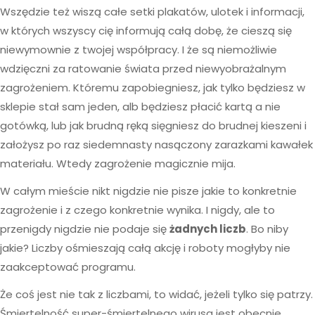
Wszędzie też wiszą całe setki plakatów, ulotek i informacji,
w których wszyscy cię informują całą dobę, że cieszą się
niewymownie z twojej współpracy. I że są niemożliwie
wdzięczni za ratowanie świata przed niewyobrażalnym
zagrożeniem. Któremu zapobiegniesz, jak tylko będziesz w
sklepie stał sam jeden, alb będziesz płacić kartą a nie
gotówką, lub jak brudną ręką sięgniesz do brudnej kieszeni i
założysz po raz siedemnasty nasączony zarazkami kawałek
materiału. Wtedy zagrożenie magicznie mija.
W całym mieście nikt nigdzie nie pisze jakie to konkretnie
zagrożenie i z czego konkretnie wynika. I nigdy, ale to
przenigdy nigdzie nie podaje się
żadnych liczb
. Bo niby
jakie? Liczby ośmieszają całą akcję i roboty mogłyby nie
zaakceptować programu.
Że coś jest nie tak z liczbami, to widać, jeżeli tylko się patrzy.
Śmiertelność super-śmiertelnego wirusa jest obecnie