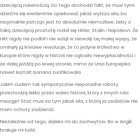
dziecięcą naiwnością. Do tego dochodzi fakt, że musi tymi
dziećmi się ewidentnie opiekować jakaś wyższa siła, bo
racjonalnie patrząc jest to absolutnie niemożliwe, żeby o
taką dziecięcą prostotę rozbił się Hitler, Stalin i Napoleon. Że
nikt nigdy nie podbił i nie wziął w niewolę tej małej wyspy, że
ominęły ją krwawe rewolucje, że to jedyne królestwo w
Europie które nigdy w historii nie ogłosiło niewypłacalności i
że dalej jeżdżą po lewej stronie, mimo że Unia Europejska
nawet kształt banana zunifikowała.
Jakim cudem tak sympatycznie nieporadne roboty
przechodzą lekko przez walec historii, który z innych robi
miazgę? Stać musi za tym jakaś siła, z którą ja osobiście nie
mam ochoty zadzierać.
Niezależnie od tego, daleko mi do zachwytów. Bo w Anglii
brakuje mi ludzi.