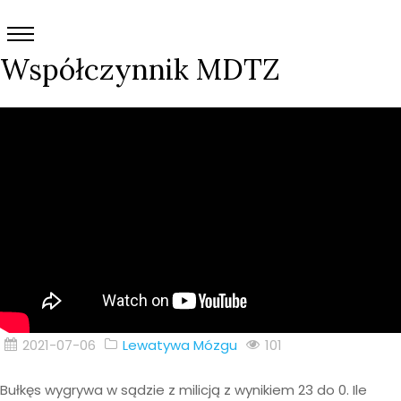
Współczynnik MDTZ
2021-07-06
Lewatywa Mózgu
101
Bułkęs wygrywa w sądzie z milicją z wynikiem 23 do 0. Ile