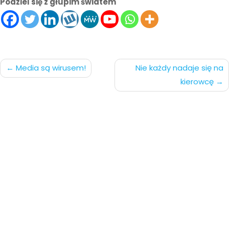
Podziel się z głupim światem
Nawigacja
Media są wirusem!
Nie każdy nadaje się na
kierowcę
po
wpisach