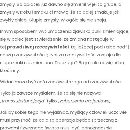
zmysły. Bo opłatek już dawno się zmienił w jelito grube, a
zmysły wzroku i smaku ci mówią, że to dalej smakuje jak
zwykły chleb. Głupie zmysły. W ogóle się nie znają.
Innym sposobem wytłumaczenia zjawiska bułki zmieniającej
się w palec jest stwierdzenie, że zmiana następuje w
tej
prawdziwej rzeczywistości
, tej leżącej pod (albo nad?)
naszą rzeczywistością. Nasza rzeczywistość zostaje dla
niepoznaki niezmieniona. Dlaczego? Bo ja tak mówię. Albo
ktoś inny.
Widać może być coś rzeczywistszego od rzeczywistości.
Tylko ja zawsze myślałem, że to się nie nazywa
„
transsubstancjacja
” tylko „
zaburzenia urojeniowe
„.
Jak by sobie tego nie wyjaśniać, myślący człowiek uczciwie
musi przyznać, że cała ta operacja będąc sprzeczną z
prawami fizycznego świata musi być jednoznacznie