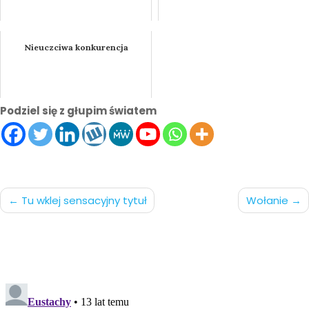
Nieuczciwa konkurencja
Podziel się z głupim światem
Nawigacja
Tu wklej sensacyjny tytuł
Wołanie
po
wpisach