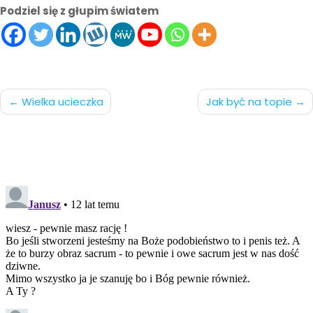
Podziel się z głupim światem
Nawigacja
Wielka ucieczka
Jak być na topie
po
wpisach