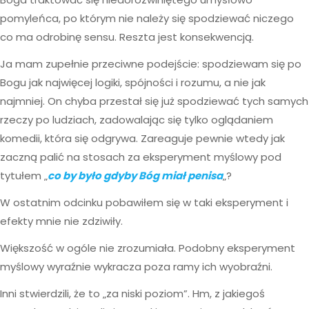
pomyleńca, po którym nie należy się spodziewać niczego
co ma odrobinę sensu. Reszta jest konsekwencją.
Ja mam zupełnie przeciwne podejście: spodziewam się po
Bogu jak najwięcej logiki, spójności i rozumu, a nie jak
najmniej. On chyba przestał się już spodziewać tych samych
rzeczy po ludziach, zadowalając się tylko oglądaniem
komedii, która się odgrywa. Zareaguje pewnie wtedy jak
zaczną palić na stosach za eksperyment myślowy pod
tytułem „
co by było gdyby Bóg miał penisa
„?
W ostatnim odcinku pobawiłem się w taki eksperyment i
efekty mnie nie zdziwiły.
Większość w ogóle nie zrozumiała. Podobny eksperyment
myślowy wyraźnie wykracza poza ramy ich wyobraźni.
Inni stwierdzili, że to „za niski poziom”. Hm, z jakiegoś