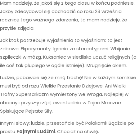
Mam nadzieję, że jakoś się z tego ciosu w końcu podniesie.
Jakby zdecydował się obchodzić co roku 23 września
rocznicę tego ważnego zdarzenia, to mam nadzieję, że
przyśle zdjęcia.
Jak ktoś potrzebuje wyjaśnienia to wyjaśniam: to jest
zabawa. Ekperymenty. Igranie ze stereotypami. Wbijanie
szpileczki w mózg. Kuksaniec w siedlisko uczuć religijnych (o
ile coś tak głupiego w ogóle istnieje). Mrugnięcie okiem.
Ludzie, pobawcie się ze mną trochę! Nie w każdym komiksie
musi być od razu Wielkie Przesłanie Dziejowe. Ani Wielki
Trafny Supersarkazm wymierzony we Wroga. Najlepiej w
obecny i przyszły rząd, ewentualnie w Tajne Mroczne
Spiskujące Pejsate Siły.
Innymi słowy: ludzie, przestańcie być Polakami! Bądźcie po
prostu
Fajnymi Ludźmi
. Chociaż na chwilę.