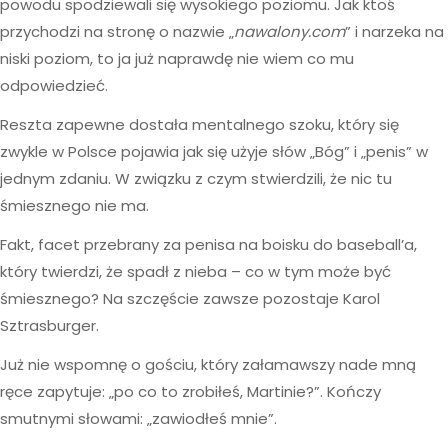
powodu spodziewali się wysokiego poziomu. Jak ktoś
przychodzi na stronę o nazwie „
nawalony.com
” i narzeka na
niski poziom, to ja już naprawdę nie wiem co mu
odpowiedzieć.
Reszta zapewne dostała mentalnego szoku, który się
zwykle w Polsce pojawia jak się użyje słów „Bóg” i „penis” w
jednym zdaniu. W związku z czym stwierdzili, że nic tu
śmiesznego nie ma.
Fakt, facet przebrany za penisa na boisku do baseball’a,
który twierdzi, że spadł z nieba – co w tym może być
śmiesznego? Na szczęście zawsze pozostaje Karol
Sztrasburger.
Już nie wspomnę o gościu, który załamawszy nade mną
ręce zapytuje: „po co to zrobiłeś, Martinie?”. Kończy
smutnymi słowami: „zawiodłeś mnie”.