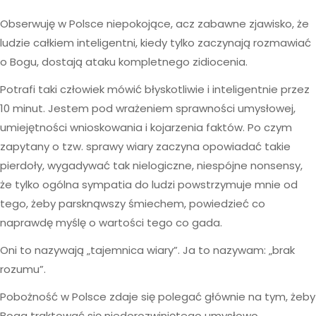
Obserwuję w Polsce niepokojące, acz zabawne zjawisko, że
ludzie całkiem inteligentni, kiedy tylko zaczynają rozmawiać
o Bogu, dostają ataku kompletnego zidiocenia.
Potrafi taki człowiek mówić błyskotliwie i inteligentnie przez
10 minut. Jestem pod wrażeniem sprawności umysłowej,
umiejętności wnioskowania i kojarzenia faktów. Po czym
zapytany o tzw. sprawy wiary zaczyna opowiadać takie
pierdoły, wygadywać tak nielogiczne, niespójne nonsensy,
że tylko ogólna sympatia do ludzi powstrzymuje mnie od
tego, żeby parsknąwszy śmiechem, powiedzieć co
naprawdę myślę o wartości tego co gada.
Oni to nazywają „tajemnica wiary”. Ja to nazywam: „brak
rozumu”.
Pobożność w Polsce zdaje się polegać głównie na tym, żeby
Boga traktować się niedorozwiniętego umysłowo