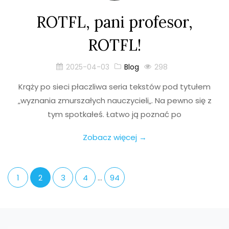
ROTFL, pani profesor,
ROTFL!
2025-04-03
Blog
298
Krąży po sieci płaczliwa seria tekstów pod tytułem
„wyznania zmurszałych nauczycieli„. Na pewno się z
tym spotkałeś. Łatwo ją poznać po
Zobacz więcej →
1
2
3
4
…
94