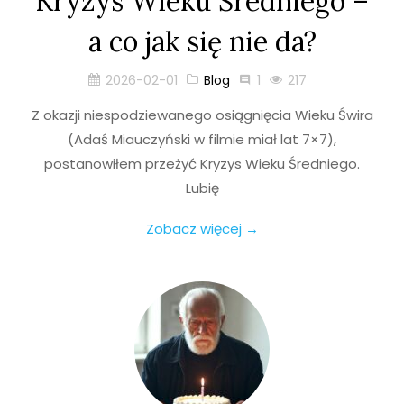
Kryzys Wieku Średniego –
a co jak się nie da?
2026-02-01
Blog
1
217
Z okazji niespodziewanego osiągnięcia Wieku Świra
(Adaś Miauczyński w filmie miał lat 7×7),
postanowiłem przeżyć Kryzys Wieku Średniego.
Lubię
Zobacz więcej →