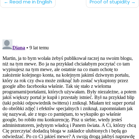
Nawigacja
Read me in English
Proof of stupidity
po
wpisach