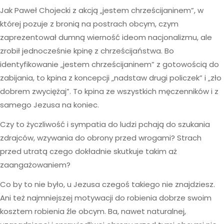
Jak Paweł Chojecki z akcją „jestem chrześcijaninem”, w
której pozuje z bronią na postrach obcym, czym
zaprezentował dumną wierność ideom nacjonalizmu, ale
zrobił jednocześnie kpinę z chrześcijaństwa. Bo
identyfikowanie „jestem chrześcijaninem” z gotowością do
zabijania, to kpina z koncepcji „nadstaw drugi policzek” i „zło
dobrem zwyciężaj”. To kpina ze wszystkich męczenników i z
samego Jezusa na koniec.
Czy to życzliwość i sympatia do ludzi pchają do szukania
zdrajców, wzywania do obrony przed wrogami? Strach
przed utratą czego dokładnie skutkuje takim aż
zaangażowaniem?
Co by to nie było, u Jezusa czegoś takiego nie znajdziesz.
Ani też najmniejszej motywacji do robienia dobrze swoim
kosztem robienia źle obcym. Ba, nawet naturalnej,