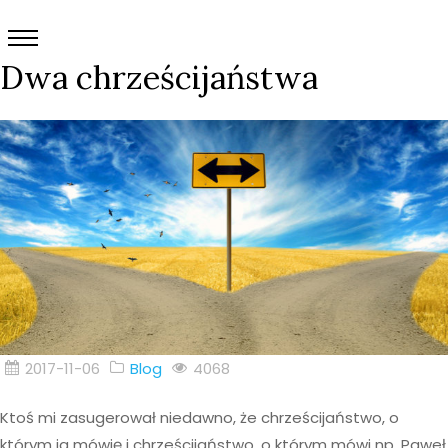
Dwa chrześcijaństwa
2017-11-06
Blog
4068
Ktoś mi zasugerował niedawno, że chrześcijaństwo, o
którym ja mówię i chrześcijaństwo, o którym mówi np. Paweł