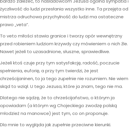
bardzo zależeć, to naśladowcom Jezusa ogólna sympatia i
życzliwość do ludzi przesłania wszystko inne. Ta przejęta od
mistrza odruchowa przychylność do ludzi ma ostateczne
prawo „veta”.
To veto miłości stawia granice i tworzy opór wewnętrzny
przed robieniem ludziom krzywdy czy mówieniem o nich źle.
Nawet jeżeli to uzasadnione, słuszne, sprawiedliwe.
Jeżeli ktoś czuje przy tym satysfakcję, radość, poczucie
spełnienia, euforię, a przy tym twierdzi, że jest
chrześcijaninen, to ja tego zupełnie nie rozumiem. Nie wiem
skąd to wziął. U tego Jezusa, które ja znam, tego nie ma.
Dlatego nie sądzę, że to chrześcijaństwo, o którym ja
opowiadam (a którym wg Chojeckiego zwodzę polską
młodzież na manowce) jest tym, co on proponuje.
Dla mnie to wygląda jak zupełnie przeciwne kierunki.