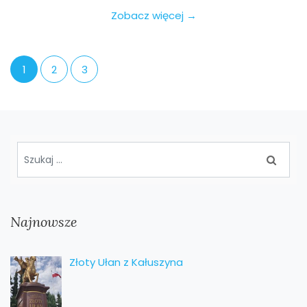
Zobacz więcej →
1
2
3
Najnowsze
Złoty Ułan z Kałuszyna