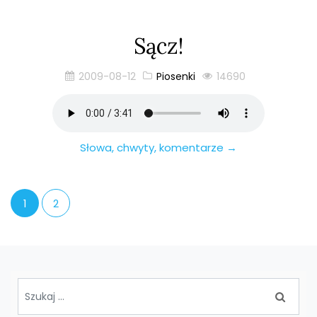
Sącz!
2009-08-12
Piosenki
14690
Słowa, chwyty, komentarze →
1
2