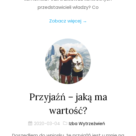
przedstawicieli władzy? Co
Zobacz więcej →
Przyjaźń – jaką ma
wartość?
2020-03-04
Izba Wytrzeźwień
Doszedłem do wniosku, że przyjaźń jest u mnie na